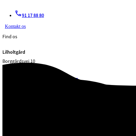
91 17 88 80
Kontakt os
Find os
Lilholtgård
Borggårdsvej 10
7080 Børkop
CVR. 29 18 99 00